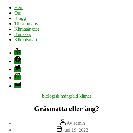
Hem
Om
Blogg
Tillsammans
Klimatångest
Kunskap
Klimatsmart
Yelp
Facebook
Twitter
Instagram
E-
post
Kategorier
biologisk mångfald
klimat
Gräsmatta eller äng?
Inläggsförfattare
Av
admin
Inläggsdatum
juni 19, 2022