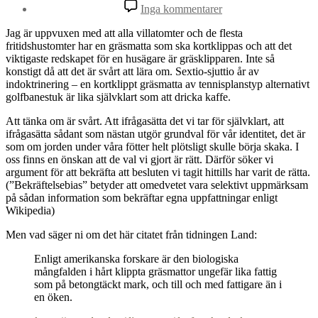
till
Inga kommentarer
Gräsmatta
eller
Jag är uppvuxen med att alla villatomter och de flesta
äng?
fritidshustomter har en gräsmatta som ska kortklippas och att det
viktigaste redskapet för en husägare är gräsklipparen. Inte så
konstigt då att det är svårt att lära om. Sextio-sjuttio år av
indoktrinering – en kortklippt gräsmatta av tennisplanstyp alternativt
golfbanestuk är lika självklart som att dricka kaffe.
Att tänka om är svårt. Att ifrågasätta det vi tar för självklart, att
ifrågasätta sådant som nästan utgör grundval för vår identitet, det är
som om jorden under våra fötter helt plötsligt skulle börja skaka. I
oss finns en önskan att de val vi gjort är rätt. Därför söker vi
argument för att bekräfta att besluten vi tagit hittills har varit de rätta.
(”Bekräftelsebias” betyder att omedvetet vara selektivt uppmärksam
på sådan information som bekräftar egna uppfattningar enligt
Wikipedia)
Men vad säger ni om det här citatet från tidningen Land:
Enligt amerikanska forskare är den biologiska
mångfalden i hårt klippta gräsmattor ungefär lika fattig
som på betongtäckt mark, och till och med fattigare än i
en öken.