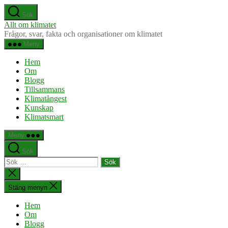
Hoppa
Sök
till
Allt om klimatet
innehåll
Frågor, svar, fakta och organisationer om klimatet
Meny
Hem
Om
Blogg
Tillsammans
Klimatångest
Kunskap
Klimatsmart
Meny
Sök
Sök
efter:
Stäng
sökningen
Stäng menyn
Hem
Om
Blogg