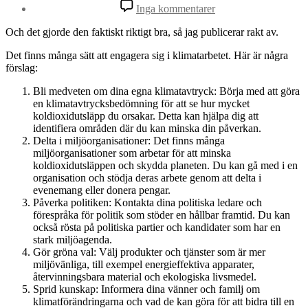
till
Inga kommentarer
Jag
lät
Och det gjorde den faktiskt riktigt bra, så jag publicerar rakt av.
AI
skriva
Det finns många sätt att engagera sig i klimatarbetet. Här är några
förslag:
Bli medveten om dina egna klimatavtryck: Börja med att göra
en klimatavtrycksbedömning för att se hur mycket
koldioxidutsläpp du orsakar. Detta kan hjälpa dig att
identifiera områden där du kan minska din påverkan.
Delta i miljöorganisationer: Det finns många
miljöorganisationer som arbetar för att minska
koldioxidutsläppen och skydda planeten. Du kan gå med i en
organisation och stödja deras arbete genom att delta i
evenemang eller donera pengar.
Påverka politiken: Kontakta dina politiska ledare och
förespråka för politik som stöder en hållbar framtid. Du kan
också rösta på politiska partier och kandidater som har en
stark miljöagenda.
Gör gröna val: Välj produkter och tjänster som är mer
miljövänliga, till exempel energieffektiva apparater,
återvinningsbara material och ekologiska livsmedel.
Sprid kunskap: Informera dina vänner och familj om
klimatförändringarna och vad de kan göra för att bidra till en