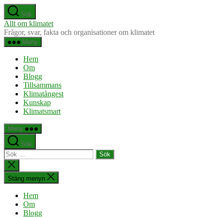
Hoppa
Sök
till
Allt om klimatet
innehåll
Frågor, svar, fakta och organisationer om klimatet
Meny
Hem
Om
Blogg
Tillsammans
Klimatångest
Kunskap
Klimatsmart
Meny
Sök
Sök
efter:
Stäng
sökningen
Stäng menyn
Hem
Om
Blogg