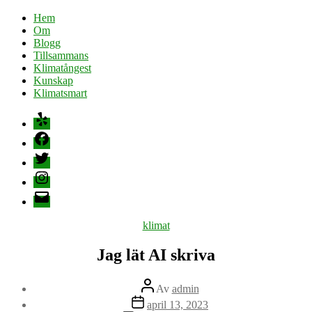
Hem
Om
Blogg
Tillsammans
Klimatångest
Kunskap
Klimatsmart
Yelp
Facebook
Twitter
Instagram
E-
post
Kategorier
klimat
Jag lät AI skriva
Inläggsförfattare
Av
admin
Inläggsdatum
april 13, 2023